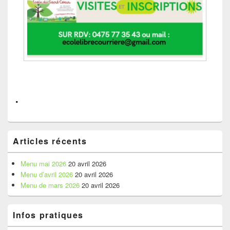
.
Zone
Articles récents
principale
de
widget
Menu mai 2026
20 avril 2026
pour
Menu d’avril 2026
20 avril 2026
la
Menu de mars 2026
20 avril 2026
barre
latérale
Infos pratiques