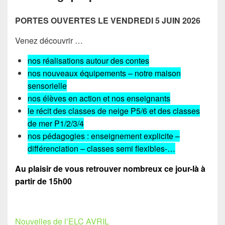
PORTES OUVERTES LE VENDREDI 5 JUIN 2026
Venez découvrir …
nos réalisations autour des contes
nos nouveaux équipements – notre maison
sensorielle
nos élèves en action et nos enseignants
le récit des classes de neige P5/6 et des classes
de mer P1/2/3/4
nos pédagogies : enseignement explicite –
différenciation – classes semi flexibles-…
Au plaisir de vous retrouver nombreux ce jour-là à
partir de 15h00
Nouvelles de l’ELC AVRIL