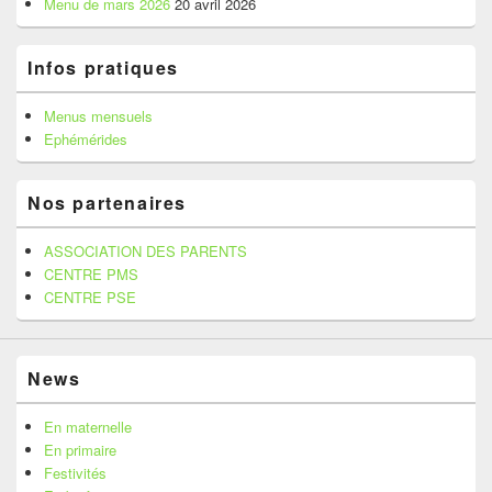
Menu de mars 2026
20 avril 2026
barre
latérale
Infos pratiques
Menus mensuels
Ephémérides
Nos partenaires
ASSOCIATION DES PARENTS
CENTRE PMS
CENTRE PSE
News
En maternelle
En primaire
Festivités