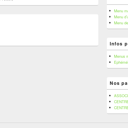
de
widget
Menu ma
pour
Menu d’a
la
Menu de
barre
latérale
Infos 
Menus 
Ephémér
Nos pa
ASSOCI
CENTR
CENTR