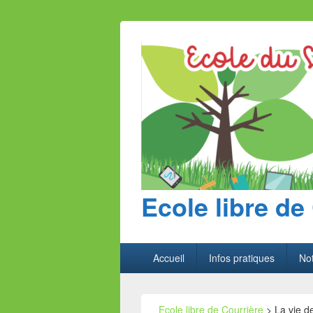
Ecole libre de
Menu
Accueil
Infos pratiques
Not
principal
Ecole libre de Courrière
>
La vie de