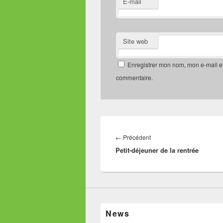
E-mail
Site web
Enregistrer mon nom, mon e-mail e
commentaire.
Navigation
de
Article
←
Précédent
l’article
Petit-déjeuner de la rentrée
précédent :
News