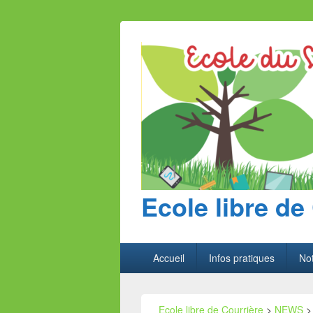
Ecole libre de
Menu
Accueil
Infos pratiques
Not
principal
Ecole libre de Courrière
>
NEWS