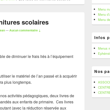
de
widget
Menu ma
pour
Menu d’a
la
Menu de
nitures scolaires
barre
latérale
jean
—
Aucun commentaire ↓
Infos 
Menus 
Ephémér
le de diminuer le frais liés à l’équipement
Nos pa
liser le matériel de l’an passé et à acquérir
era plus longtemps.
ASSOCI
CENTR
CENTR
nos activités pédagogiques, deux livres de
mandés aux enfants de primaire. Ces livres
outant (avec la réduction réservée aux