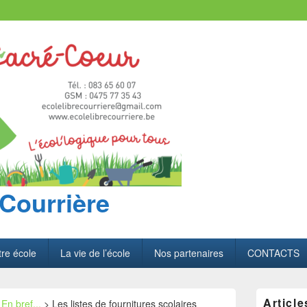
 Courrière
re école
La vie de l’école
Nos partenaires
CONTACTS
Zone
Article
>
En bref...
>
Les listes de fournitures scolaires
principale