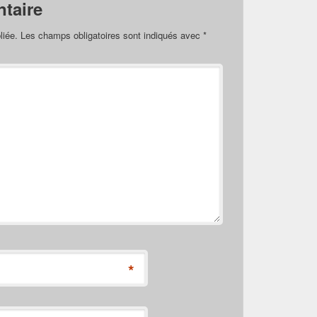
taire
liée.
Les champs obligatoires sont indiqués avec
*
*